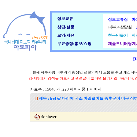
정보교류
정보교류장
아
상담/설문
피부과상담실
모임/자유
친구만들기
지
무료증정/홍보/쇼핑
제품모니터링게
∴ 현재 피부사랑 피부과의 황상민 전문의께서 도움을 주고 계십니다.
검색창에서 검색을 해보시고 관련글이 없다면 올리시길 바랍니다. 
자료수 : 15048 개, 228 페이지중 1 페이지
[ ]
제목 : [re] 팔 다리에 국소 아밀로이드 증후군이 너무 
skinlover