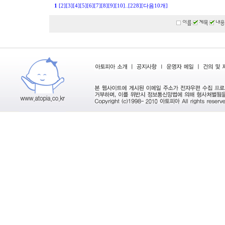
1
[2]
[3]
[4]
[5]
[6]
[7]
[8]
[9]
[10]
..
[228]
[다음10개]