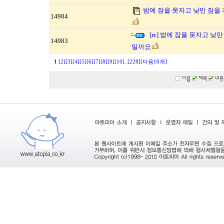
밤에 잠을 못자고 낮만 잠을
14984
[re] 밤에 잠을 못자고 
14983
일까요
1
[2]
[3]
[4]
[5]
[6]
[7]
[8]
[9]
[10]
..
[228]
[다음10개]