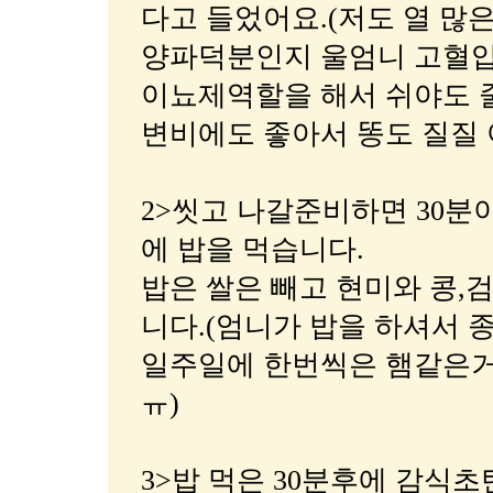
다고 들었어요.(저도 열 많
양파덕분인지 울엄니 고혈압
이뇨제역할을 해서 쉬야도 
변비에도 좋아서 똥도 질질 
2>씻고 나갈준비하면 30분이
에 밥을 먹습니다.
밥은 쌀은 빼고 현미와 콩,
니다.(엄니가 밥을 하셔서 
일주일에 한번씩은 햄같은거
ㅠ)
3>밥 먹은 30분후에 감식초