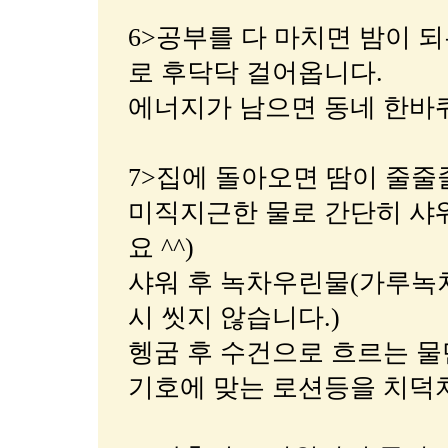
6>공부를 다 마치면 밤이 
로 후닥닥 걸어옵니다.
에너지가 남으면 동네 한바퀴
7>집에 돌아오면 땀이 줄줄
미직지근한 물로 간단히 샤워
요 ^^)
샤워 후 녹차우린물(가루녹차
시 씻지 않습니다.)
헹굼 후 수건으로 흐르는 물
기호에 맞는 로션등을 치덕