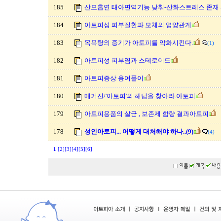
185
산모흡연 태아면역기능 낮춰-산화스트레스 존재
184
아토피성 피부질환과 모체의 영양관계
183
목욕탕의 증기가 아토피를 악화시킨다.
(1)
182
아토피성 피부염과 스테로이드
181
아토피증상 용어풀이
180
매거진/'아토피'의 해답을 찾아라.아토피
179
아토피용품의 살균 , 보존제 함량 결과아토피
178
성인아토피... 어떻게 대처해야 하나..(9)
(4)
1
[2]
[3]
[4]
[5]
[6]