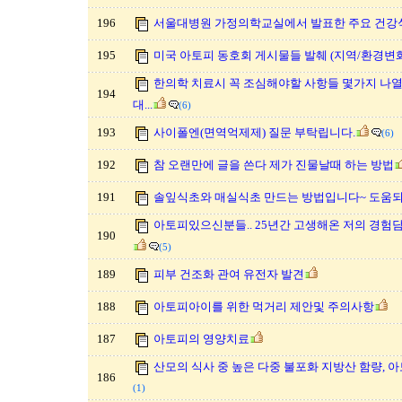
196
서울대병원 가정의학교실에서 발표한 주요 건강
195
미국 아토피 동호회 게시물들 발췌 (지역/환경변
한의학 치료시 꼭 조심해야할 사항들 몇가지 나
194
대...
(6)
193
사이폴엔(면역억제제) 질문 부탁립니다.
(6)
192
참 오랜만에 글을 쓴다 제가 진물날때 하는 방법
191
솔잎식초와 매실식초 만드는 방법입니다~ 도움
아토피있으신분들.. 25년간 고생해온 저의 경
190
(5)
189
피부 건조화 관여 유전자 발견
188
아토피아이를 위한 먹거리 제안및 주의사항
187
아토피의 영양치료
산모의 식사 중 높은 다중 불포화 지방산 함량, 
186
(1)