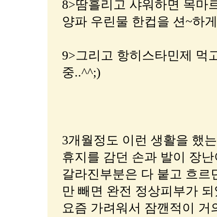
8>땀흘리고 샤워하면 목마르
양파 우린물 한컵을 션~하게
9>그리고 항히스타민제 먹고
중..^^;)
3개월정도 이런 생활을 했는
휴지를 감던 손과 발이 장
갈라진부분은 다 붙고 흐르
만 빼면 완전 정상피부가 되
요즘 가려워서 잠깬적이 거의