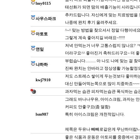
lmy0115
태선화가 되면 땀의 배출기능이 사라집니다
추카드립니다. 자신에게 맞는 치료방법을 찾기
사우스파크
나중에 완치 후기 올려주세요.
^~^ 맞는 방법을 찾으셔서 정말 다행이네요
아토토
그렇게 계속 좋아지길 바래요~!!!!!
저녁 안먹는거 너무 고통스럽지 않나요? 
연잎
더라구요^^ 좋아진거 축하드리구요~ 더 
부럽습니다........... 아 나도 나에 맞는 걸
냐하하
진짜 완치는 안바라고 정상생활 가능할정도만
저도 스트레스 쌓이게 두는것보다 좋아하는 음
kwj7910
대신 만들어먹는쪽으로 많이 치중하죠~~~ 덕
과자먹는 습관 피자먹는습관 폭식하는 습
그래도 바나나우유, 아이스크림, 과자는 안되
커피도 안좋구요(좀 덜함)
lsm987
특히 아이스크림은 개천적입니다.
제쪽은 두유나 빼빼로같은게 무난하더랍
좋은 식품과 운동은 아토피를 중증에서 