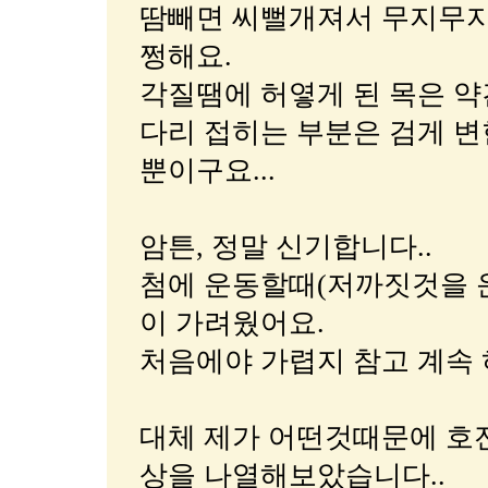
땀빼면 씨뻘개져서 무지무지
쩡해요.
각질땜에 허옇게 된 목은 약
다리 접히는 부분은 검게 
뿐이구요...
암튼, 정말 신기합니다..
첨에 운동할때(저까짓것을 운
이 가려웠어요.
처음에야 가렵지 참고 계속
대체 제가 어떤것때문에 호
상을 나열해보았습니다..