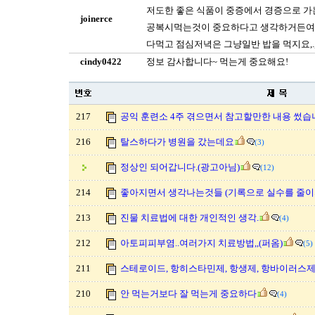
저도한 좋은 식품이 중증에서 경증으로 가
joinerce
공복시먹는것이 중요하다고 생각하거든여,,
다먹고 점심저녁은 그냥일반 밥을 먹지요,.
cindy0422
정보 감사합니다~ 먹는게 중요해요!
217
공익 훈련소 4주 겪으면서 참고할만한 내용 썼습니
216
탈스하다가 병원을 갔는데요
(3)
정상인 되어갑니다.(광고아님)
(12)
214
좋아지면서 생각나는것들 (기록으로 실수를 줄이
213
진물 치료법에 대한 개인적인 생각.
(4)
212
아토피피부염..여러가지 치료방법,,(퍼옴)
(5)
211
스테로이드, 항히스타민제, 항생제, 항바이러스제란
210
안 먹는거보다 잘 먹는게 중요하다
(4)