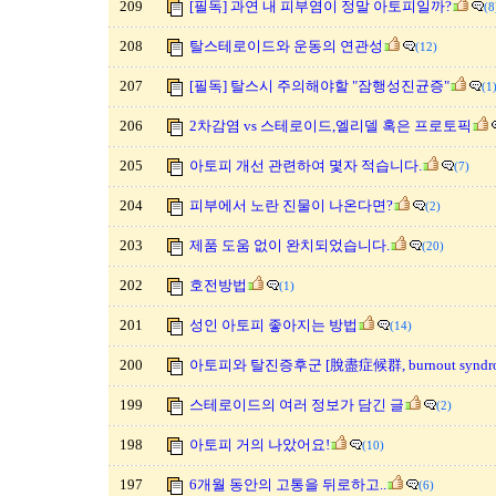
209
[필독] 과연 내 피부염이 정말 아토피일까?
(8
208
탈스테로이드와 운동의 연관성
(12)
207
[필독] 탈스시 주의해야할 "잠행성진균증"
(1
206
2차감염 vs 스테로이드,엘리델 혹은 프로토픽
205
아토피 개선 관련하여 몇자 적습니다.
(7)
204
피부에서 노란 진물이 나온다면?
(2)
203
제품 도움 없이 완치되었습니다.
(20)
202
호전방법
(1)
201
성인 아토피 좋아지는 방법
(14)
200
아토피와 탈진증후군 [脫盡症候群, burnout syndro
199
스테로이드의 여러 정보가 담긴 글
(2)
198
아토피 거의 나았어요!
(10)
197
6개월 동안의 고통을 뒤로하고..
(6)