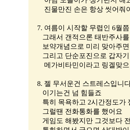
아님 도돌이가 생기던지 해
진물만진 손은 항상 씻어줘야
7. 여름이 시작할 무렵인 6월
그래서 갠적으론 태반주사를 
보약개념으로 미리 맞아주면 
그리고 단순포진으로 갑자기
메가비타민이라고 링겔맞으면
8. 젤 무서운건 스트레스입니다
이기는건 넘 힘들죠
특히 목욕하고 2시간정도가 
그럴땐 전화통화를 했어요
게임도 해봤지만 그것보다 