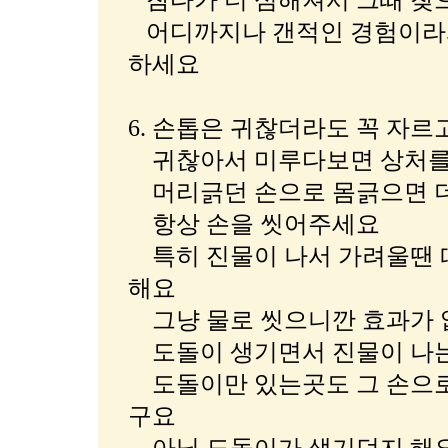
참다가 더 심해져서 그때 찾
어디까지나 갠적인 경험이라서
하세요
6. 손톱은 귀찮더라도 꼭 자
귀찮아서 미루다보면 상처를
머리긁던 손으로 몸긁으면 
항상 손을 씻어주세요
특히 진물이 나서 가려울땐 
해요
그냥 물로 씻으니깐 효과가 
도돌이 생기면서 진물이 나는
도돌이만 있는곳도 그 손으로
구요