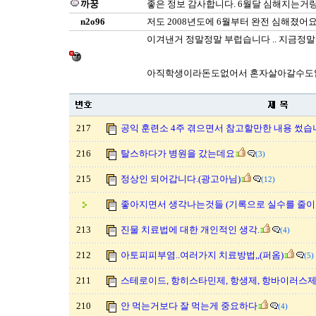
까꿍
좋은 정보 감사합니다. 6월달 심해지는거
n2o96
저도 2008년도에 6월부터 완전 심해졌어요
이겨낸거 정말정말 부럽습니다 .. 지금
아직학생이라돈도없어서 혼자살아갈수도
217
공익 훈련소 4주 겪으면서 참고할만한 내용 썼습니
216
탈스하다가 병원을 갔는데요
(3)
215
정상인 되어갑니다.(광고아님)
(12)
좋아지면서 생각나는것들 (기록으로 실수를 줄이
213
진물 치료법에 대한 개인적인 생각.
(4)
212
아토피피부염..여러가지 치료방법,,(퍼옴)
(5)
211
스테로이드, 항히스타민제, 항생제, 항바이러스제란
210
안 먹는거보다 잘 먹는게 중요하다
(4)