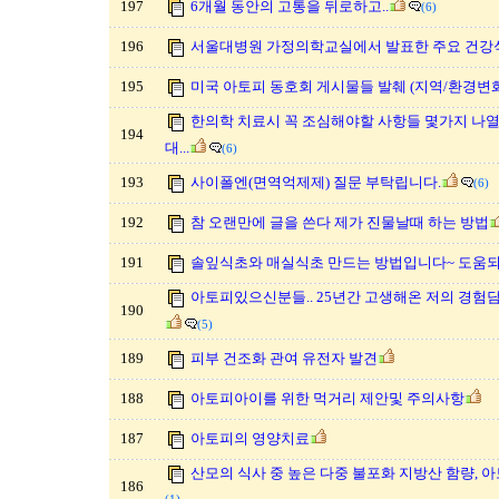
197
6개월 동안의 고통을 뒤로하고..
(6)
196
서울대병원 가정의학교실에서 발표한 주요 건강
195
미국 아토피 동호회 게시물들 발췌 (지역/환경변
한의학 치료시 꼭 조심해야할 사항들 몇가지 나
194
대...
(6)
193
사이폴엔(면역억제제) 질문 부탁립니다.
(6)
192
참 오랜만에 글을 쓴다 제가 진물날때 하는 방법
191
솔잎식초와 매실식초 만드는 방법입니다~ 도움
아토피있으신분들.. 25년간 고생해온 저의 경
190
(5)
189
피부 건조화 관여 유전자 발견
188
아토피아이를 위한 먹거리 제안및 주의사항
187
아토피의 영양치료
산모의 식사 중 높은 다중 불포화 지방산 함량, 
186