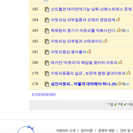
(1)
185
산모흡연 태아면역기능 낮춰-산화스트레스 존재
184
아토피성 피부질환과 모체의 영양관계
183
목욕탕의 증기가 아토피를 악화시킨다.
(1)
182
아토피성 피부염과 스테로이드
181
아토피증상 용어풀이
180
매거진/'아토피'의 해답을 찾아라.아토피
179
아토피용품의 살균 , 보존제 함량 결과아토피
178
성인아토피... 어떻게 대처해야 하나..(9)
(4)
1
[2]
[3]
[4]
[5]
[6]