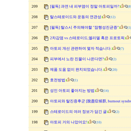
209
[필독] 과연 내 피부염이 정말 아토피일까?
(8
208
탈스테로이드와 운동의 연관성
(12)
207
[필독] 탈스시 주의해야할 "잠행성진균증"
(1
206
2차감염 vs 스테로이드,엘리델 혹은 프로토픽
205
아토피 개선 관련하여 몇자 적습니다.
(7)
204
피부에서 노란 진물이 나온다면?
(2)
203
제품 도움 없이 완치되었습니다.
(20)
202
호전방법
(1)
201
성인 아토피 좋아지는 방법
(14)
200
아토피와 탈진증후군 [脫盡症候群, burnout syndro
199
스테로이드의 여러 정보가 담긴 글
(2)
198
아토피 거의 나았어요!
(10)