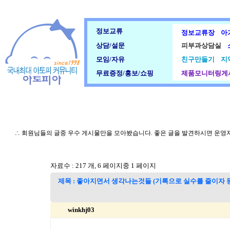
정보교류
정보교류장
아
상담/설문
피부과상담실
모임/자유
친구만들기
지
무료증정/홍보/쇼핑
제품모니터링게
∴ 회원님들의 글중 우수 게시물만을 모아봤습니다. 좋은 글을 발견하시면 운영
자료수 : 217 개, 6 페이지중 1 페이지
제목 : 좋아지면서 생각나는것들 (기록으로 실수를 줄이자 등
winkhj03