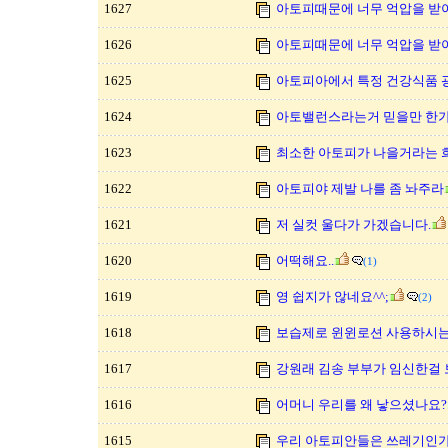
1627
아토피때문에 너무 억압을 받
1626
아토피때문에 너무 억압을 받
1625
아토피아에서 특정 건강식품 
1624
아토밸런스라는거 믿을만 한가
1623
최소한 아토피가 나을거라는 
1622
아토피야 제발 나를 좀 놔주라
1621
저 실컷 울다가 가겠습니다.
1620
어떡해요..
(1)
1619
영 쉽지가 않네요^^;
(2)
1618
보습제로 윈윈로션 사용하시는 
1617
강원래 김송 부부가 임신한걸
1616
어머니 우리를 왜 낳으셨나요?
1615
우리 아토피안들은 쓰레기인