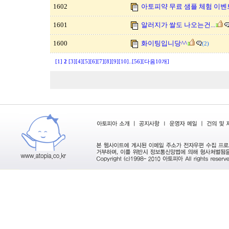
1602
아토피약 무료 샘플 체험 이벤
1601
알러지가 쌀도 나오는건...
1600
화이팅입니당^^
(2)
[1]
2
[3]
[4]
[5]
[6]
[7]
[8]
[9]
[10]
..
[56]
[다음10개]