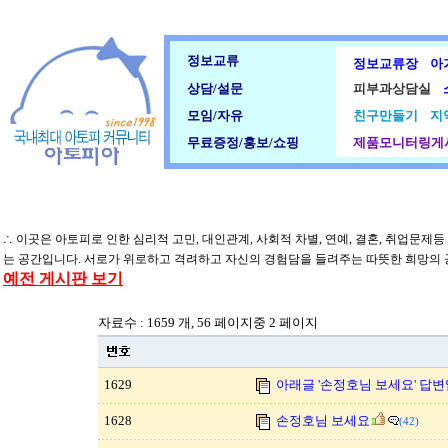
정보교류
정보교류장
아
상담/설문
피부과상담실
모임/자유
친구만들기
지
무료증정/홍보/쇼핑
제품모니터링게
∴ 이곳은 아토피로 인한 심리적 고민, 대인관계, 사회적 차별, 연예, 결혼, 취업문제
는 공간입니다. 서로가 위로하고 격려하고 자신의 경험담을 들려주는 따뜻한 희망의
예전 게시판 보기
자료수 : 1659 개, 56 페이지중 2 페이지
1629
아래글 '손정호님 보세요' 답변
1628
손정호님 보세요
(42)