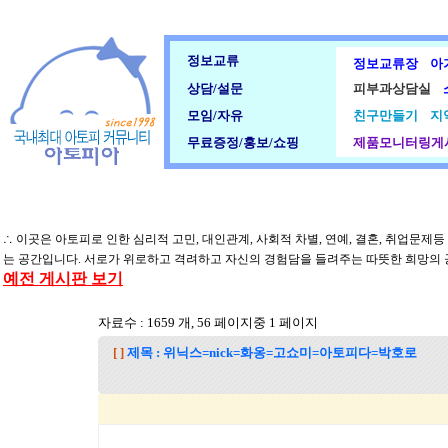
정보교류
정보교류장
아
상담/설문
피부과상담실
모임/자유
친구만들기
지
무료증정/홍보/쇼핑
제품모니터링게
∴ 이곳은 아토피로 인한 심리적 고민, 대인관계, 사회적 차별, 연예, 결혼, 취업문제
는 공간입니다. 서로가 위로하고 격려하고 자신의 경험담을 들려주는 따뜻한 희망의
예전 게시판 보기
자료수 : 1659 개, 56 페이지중 1 페이지
[ ]
제목 : 위닉스=nick=화옹=고쇼미=아토피다=박호로