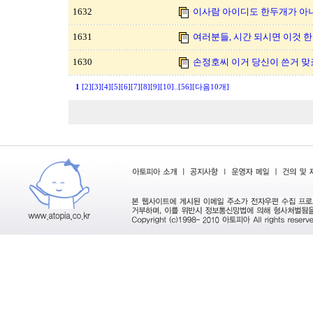
1632
이사람 아이디도 한두개가 아
1631
여러분들, 시간 되시면 이것 한
1630
손정호씨 이거 당신이 쓴거 맞
1
[2]
[3]
[4]
[5]
[6]
[7]
[8]
[9]
[10]
..
[56]
[다음10개]