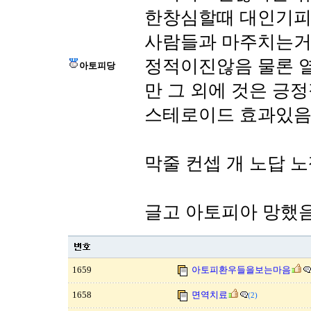
한창심할때 대인기피
사람들과 마주치는거 
정적이진않음 물론 
아토피당
만 그 외에 것은 긍
스테로이드 효과있
막줄 컨셉 개 노답 
글고 아토피아 망했
1659
아토피환우들을보는마음
1658
면역치료
(2)