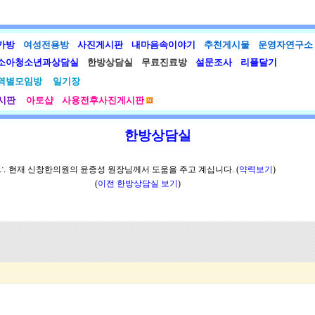
가방
여성전용방
사진게시판
내마음속이야기
추천게시물
운영자연구소
소아청소년과상담실
한방상담실
무료진료방
설문조사
리플달기
역별모임방
일기장
시판
아토샵
사용전후사진게시판
한방상담실
∴ 현재 신창한의원의 윤종성 원장님께서 도움을 주고 계십니다. (
약력보기
)
(
이전 한방상담실 보기
)