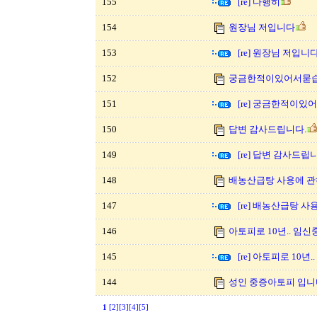
155
[re] 다행히
154
원장님 저입니다
153
[re] 원장님 저입니
152
궁금한적이있어서묻
151
[re] 궁금한적이
150
답변 감사드립니다.
149
[re] 답변 감사드립
148
배농산급탕 사용에 관하
147
[re] 배농산급탕 사용
146
아토피로 10년.. 임신
145
[re] 아토피로 10년
144
성인 중증아토피 입니다.
1
[2]
[3]
[4]
[5]