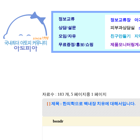
정보교류
정보교류장
아
상담/설문
피부과상담실
모임/자유
친구만들기
지
무료증정/홍보/쇼핑
제품모니터링게
자료수 : 183 개, 5 페이지중 1 페이지
[ ]
제목 : 한의학으로 백내장 치유에 대해서입니다.
bondr