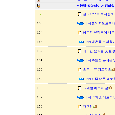
* 한방 상담실이 개편되었
한의학으로 백내장 치
165
[re] 한의학으로 
164
냉온욕 부작용이 너무
163
[re] 냉온욕 부작용
162
과도한 음식물 및 환경
161
[re] 과도한 음식물
160
요즘 너무 괴로워요
159
[re] 요즘 너무 괴
158
37개월 아토피 딸
157
[re] 37개월 아토피 
156
다행히